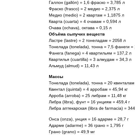
Галлон
(
gallón
) =
1
,
6
фраско
=
3
,
785
л
Фраско
(
frasco
) =
2
медио
=
2
,
375
л
Медио
(
medio
) =
2
квартам
=
1
,
1875
л
Кварта
(
cuarta
) =
4
очавам
=
0
,
594
л
Очава
(
ochava
),
октава
=
0
,
15
л
Объёма
сыпучих
веществ
Ластре
(
lastre
) =
2
тонеладам
=
2058
л
Тонелада
(
tonelada
),
тонна
=
7
,
5
фанеги
=
Фанега
(
fanega
) =
4
квартильям
=
137
,
2
л
Квартилья
(
cuartilla
) =
3
алмудам
=
34
,
3
л
Альмуд
(
almud
) =
11
,
43
л
Массы
Тонелада
(
tonelada
),
тонна
=
20
квинталам
Квинтал
(
quintal
) =
4
арробам
=
45
,
94
кг
Арроба
(
arroba
) =
25
либрам
=
11
,
48
кг
Либра
(
libra
),
фунт
=
16
унциям
=
459
,
4
г
Либра
аптекарская
(
libra
de
farmacia
) =
344
Онса
(
onza
),
унция
=
16
адарме
=
28
,
7
г
Адарме
(
adarme
) =
36
грано
=
1
,
795
г
Грано
(
grano
) =
49
,
9
мг