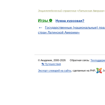
Энциклопедический
справочник
«
Латинская
Америка
»
Игры ⚽
Нужна курсовая?
Государственные (национальные) пра
стран Латинской Америки»
© Академик, 2000-2026
Обратная связь:
Техподдерж
👣 Путешествия
Экспорт словарей на сайты
, сделанные на PHP,
Jo