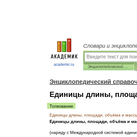
Словари и энциклоп
academic.ru
Энциклопедический справочник «Латинская Америка»
Энциклопедический справоч
Единицы длины, площа
Толкование
Единицы
длины
,
площади
,
объёма
и
масс
Единицы
длины
,
площади
,
объёма
и
ма
(
наряду
с
Международной
системой
едини