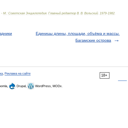
. -
М
.
:
Советская
Энциклопедия
.
Главный
редактор
В
.
В
.
Вольский
.
1979
-
1982
.
здники
Единицы длины, площади, объёма и массы.
Багамские острова
ка
,
Реклама на сайте
18+
omla,
Drupal,
WordPress, MODx.