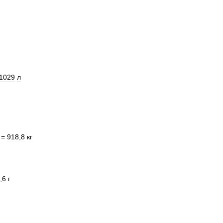
1029
л
=
918
,
8
кг
,
6
г