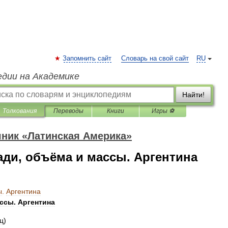
Запомнить сайт
Словарь на свой сайт
RU
едии на Академике
Найти!
Толкования
Переводы
Книги
Игры ⚽
ник «Латинская Америка»
ди, объёма и массы. Аргентина
ы
.
Аргентина
ссы
.
Аргентина
ц
)