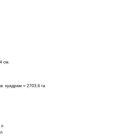
4
см
.
кв
.
куадрам
=
2703
,
6
га
л
л