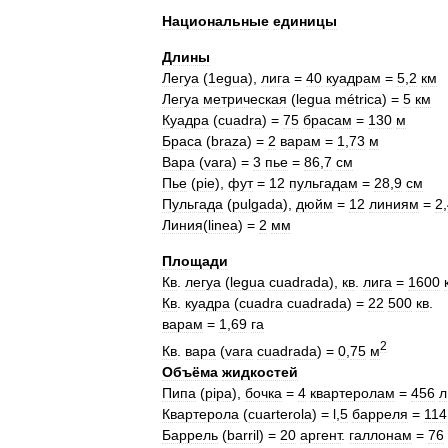
Национальные
единицы
Длины
Легуа
(
1еgua
),
лига
=
40
куадрам
=
5
,
2
км
Легуа
метрическая
(
legua
métrica
) =
5
км
Куадра
(
cuadra
) =
75
брасам
=
130
м
Бpaca
(
braza
) =
2
варам
=
1
,
73
м
Bapa
(
vara
) =
3
пье
=
86
,
7
см
Пье
(
рiе
),
фут
=
12
пульгадам
=
28
,
9
см
Пульгада
(
pulgada
),
дюйм
=
12
линиям
=
2
,
Линия
(
linea
) =
2
мм
Площади
Кв
.
легуа
(
legua
cuadrada
),
кв
.
лига
=
1600
Кв
.
куадра
(
cuadra
cuadrada
) =
22
500
кв
.
варам
=
1
,
69
га
2
Кв
.
вара
(
vara
cuadrada
) =
0
,
75
м
Объёма
жидкостей
Пипа
(
pipa
),
бочка
=
4
квартеролам
=
456
л
Квартерола
(
cuarterola
) =
l
,
5
барреля
=
114
Баррель
(
barril
) =
20
аргент
.
галлонам
=
76